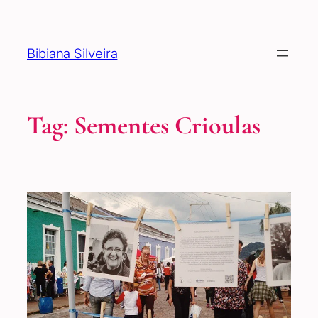
Pular
para
o
Bibiana Silveira
conteúdo
Tag:
Sementes Crioulas