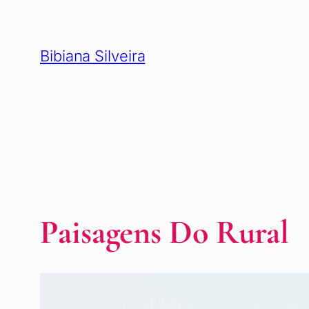
Pular
para
Bibiana Silveira
o
conteúdo
Paisagens Do Rural