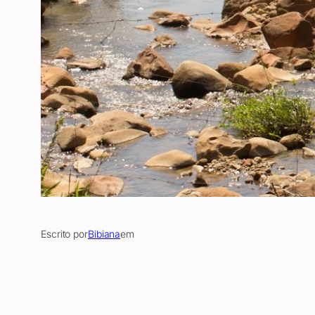
Escrito por
Bibiana
em