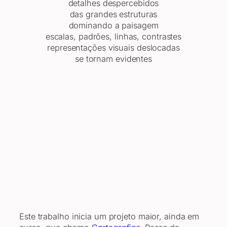
detalhes despercebidos
das grandes estruturas
dominando a paisagem
escalas, padrões, linhas, contrastes
representações visuais deslocadas
se tornam evidentes
© Bibiana Silveira 2012 – Imagem protegida
pela lei do direito autoral (9.610)
Este trabalho inicia um projeto maior, ainda em