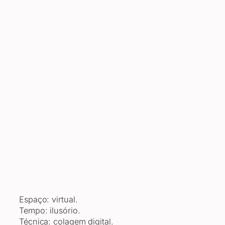
© Bibiana Silveira 2019 – Imagem protegida
pela lei do direito autoral (9.610)
Espaço: virtual.
Tempo: ilusório.
Técnica: colagem digital.