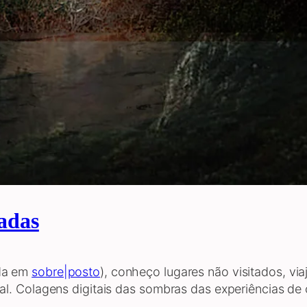
tadas
ada em
sobre|posto
), conheço lugares não visitados, v
al. Colagens digitais das sombras das experiências 