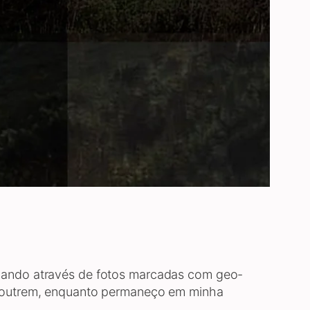
iajando através de fotos marcadas com geo-
de outrem, enquanto permaneço em minha