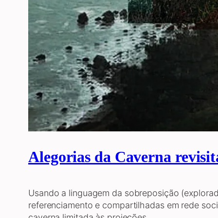
Alegorias da Caverna revisi
Usando a linguagem da sobreposição (explor
referenciamento e compartilhadas em rede soci
caverna limitada às projeções.