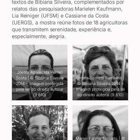
textos de Bibiana Silveira, complementados por
relatos das pesquisadoras Marielen Kaufmann,
Lia Reiniger (UFSM) e Cassiane da Costa
(UERGS), a mostra reúne fotos de 18 agricultoras
que transmitem serenidade, experiência e,
especialmente, alegria.
Joelita Aparecida Puntel
Scota | © Bibiana Silveira
Olmira Secretti Raminelli |
2014 – Imagem protegida
© Bibiana Silveira 2014 –
pela lei do direito autoral
Imagem protegida pela lei
(9.610)
do direito autoral (9.610)
Marlei Fátima Torcatto | ©