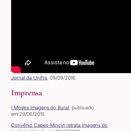
Jornal da Unifra
, 09/09/2016.
Imprensa
I Mostra Imagens do Rural
, publicado
em 29/06/2015
Convênio Capes-Mincyt retrata imagens do