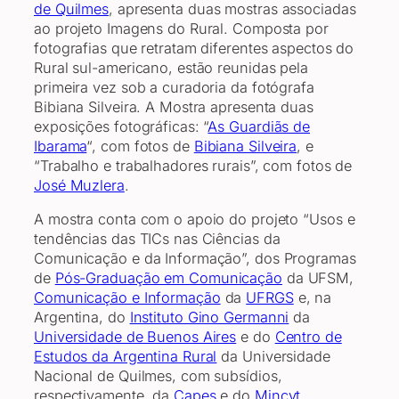
de Quilmes
, apresenta duas mostras associadas
ao projeto Imagens do Rural. Composta por
fotografias que retratam diferentes aspectos do
Rural sul-americano, estão reunidas pela
primeira vez sob a curadoria da fotógrafa
Bibiana Silveira. A Mostra apresenta duas
exposições fotográficas: “
As Guardiãs de
Ibarama
“, com fotos de
Bibiana Silveira
, e
“Trabalho e trabalhadores rurais”, com fotos de
José Muzlera
.
A mostra conta com o apoio do projeto “Usos e
tendências das TICs nas Ciências da
Comunicação e da Informação”, dos Programas
de
Pós-Graduação em Comunicação
da UFSM,
Comunicação e Informação
da
UFRGS
e, na
Argentina, do
Instituto Gino Germanni
da
Universidade de Buenos Aires
e do
Centro de
Estudos da Argentina Rural
da Universidade
Nacional de Quilmes, com subsídios,
respectivamente, da
Capes
e do
Mincyt
.